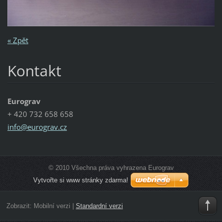
« Zpět
Kontakt
Eurograv
+ 420 732 658 658
info@eur
ograv.cz
© 2010 Všechna práva vyhrazena Eurograv
Vytvořte si www stránky zdarma!
Zobrazit:
Mobilní verzi
|
Standardní verzi