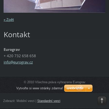
« Zpět
Kontakt
Eurograv
+ 420 732 658 658
info@eur
ograv.cz
© 2010 Všechna práva vyhrazena Eurograv
Vytvořte si www stránky zdarma!
Zobrazit:
Mobilní verzi
|
Standardní verzi