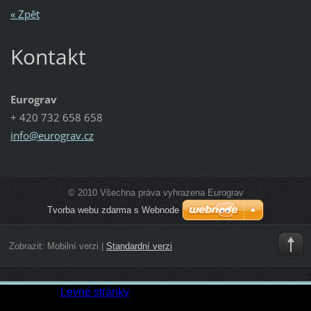
« Zpět
Kontakt
Eurograv
+ 420 732 658 658
info@eur
ograv.cz
© 2010 Všechna práva vyhrazena Eurograv
Tvorba webu zdarma s Webnode
Zobrazit:
Mobilní verzi
|
Standardní verzi
Vytvořeno:
Levné stránky